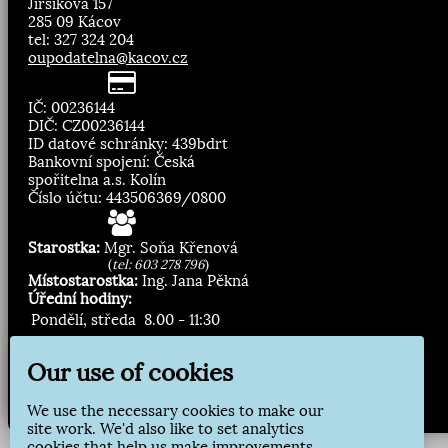
Jirsíkova 157
285 09 Kácov
tel: 327 324 204
oupodatelna@kacov.cz
IČ: 00236144
DIČ: CZ00236144
ID datové schránky: 439bdrt
Bankovní spojení: Česká
spořitelna a.s. Kolín
Číslo účtu: 443506369/0800
Starostka:
Mgr. Soňa Křenová
(
tel: 603 278 796
)
Místostarostka:
Ing. Jana Pěkná
Úřední hodiny:
Pondělí, středa
8.00 - 11:30
13:00 - 16:30
Our use of cookies
Zasílání novinek:
We use the necessary cookies to make our
Přihlásit odběr
site work. We'd also like to set analytics
cookies that help us make improvements