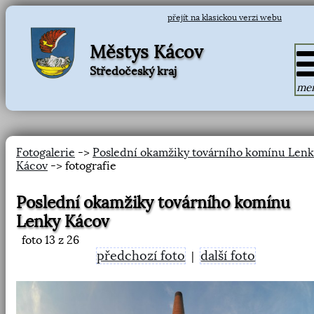
přejít na klasickou verzi webu
Městys Kácov
Středočeský kraj
me
Fotogalerie
->
Poslední okamžiky továrního komínu Lenk
Kácov
-> fotografie
Poslední okamžiky továrního komínu
Lenky Kácov
foto
13
z 26
předchozí foto
další foto
|