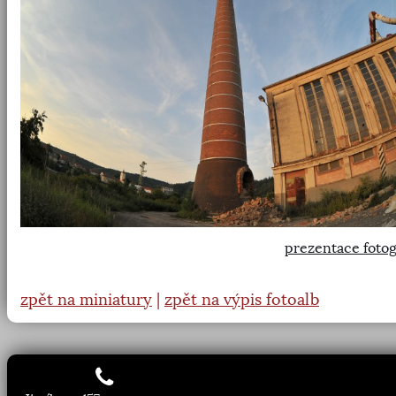
prezentace fotog
zpět na miniatury
|
zpět na výpis fotoalb