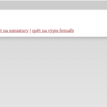
t na miniatury
|
zpět na výpis fotoalb