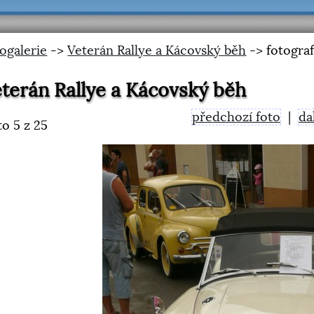
ogalerie
->
Veterán Rallye a Kácovský běh
-> fotograf
terán Rallye a Kácovský běh
předchozí foto
|
da
to
5
z 25