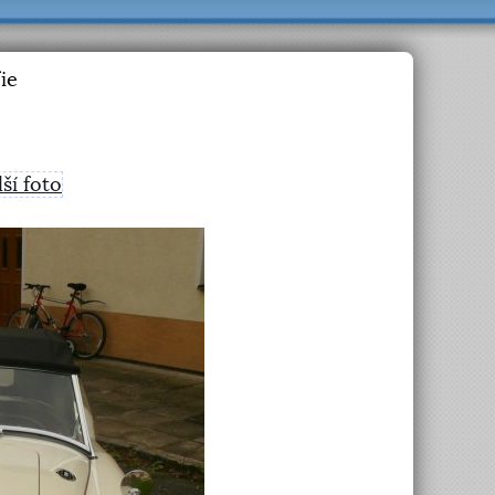
ie
lší foto