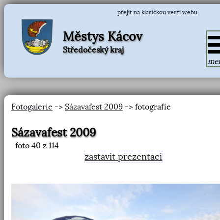
přejít na klasickou verzi webu
Městys Kácov
Středočeský kraj
me
Fotogalerie
->
Sázavafest 2009
-> fotografie
Sázavafest 2009
foto
40
z 114
zastavit prezentaci