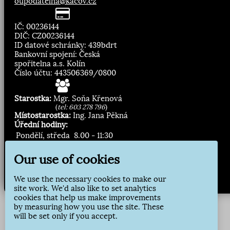
oupodatelna@kacov.cz
IČ: 00236144
DIČ: CZ00236144
ID datové schránky: 439bdrt
Bankovní spojení: Česká
spořitelna a.s. Kolín
Číslo účtu: 443506369/0800
Starostka:
Mgr. Soňa Křenová
(
tel: 603 278 796
)
Místostarostka:
Ing. Jana Pěkná
Úřední hodiny:
Pondělí, středa
8.00 - 11:30
13:00 - 16:30
Our use of cookies
Zasílání novinek:
We use the necessary cookies to make our
Přihlásit odběr
site work. We'd also like to set analytics
cookies that help us make improvements
by measuring how you use the site. These
will be set only if you accept.