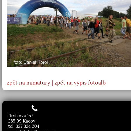
zpět na miniatury
|
zpět na výpis fotoalb
Jirsíkova 157
285 09 Kácov
tel: 327 324 204