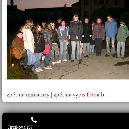
zpět na miniatury
|
zpět na výpis fotoalb
Jirsíkova 157