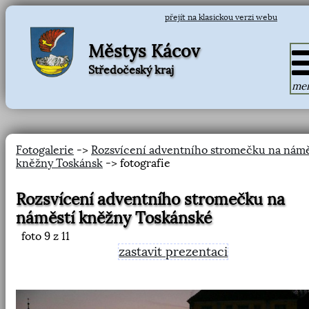
přejít na klasickou verzi webu
Městys Kácov
Středočeský kraj
me
Fotogalerie
->
Rozsvícení adventního stromečku na námě
kněžny Toskánsk
-> fotografie
Rozsvícení adventního stromečku na
náměstí kněžny Toskánské
foto
9
z 11
zastavit prezentaci