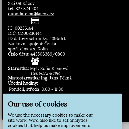
285 09 Kácov
tel: 327 324 204
oupodatelna@kacov.cz
IČ: 00236144
DIČ: CZ00236144
ID datové schránky: 439bdrt
Bankovní spojení: Česká
spořitelna a.s. Kolín
Číslo účtu: 443506369/0800
Starostka:
Mgr. Soňa Křenová
(
tel: 603 278 796
)
Místostarostka:
Ing. Jana Pěkná
Úřední hodiny:
Pondělí, středa
8.00 - 11:30
13:00 - 16:30
Our use of cookies
Zasílání novinek:
We use the necessary cookies to make our
Přihlásit odběr
site work. We'd also like to set analytics
cookies that help us make improvements