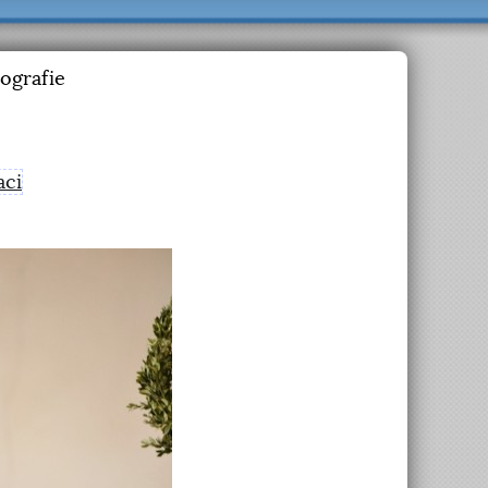
ografie
aci