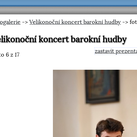
ogalerie
->
Velikonoční koncert barokní hudby
-> fot
likonoční koncert barokní hudby
zastavit prezent
to
6
z 17