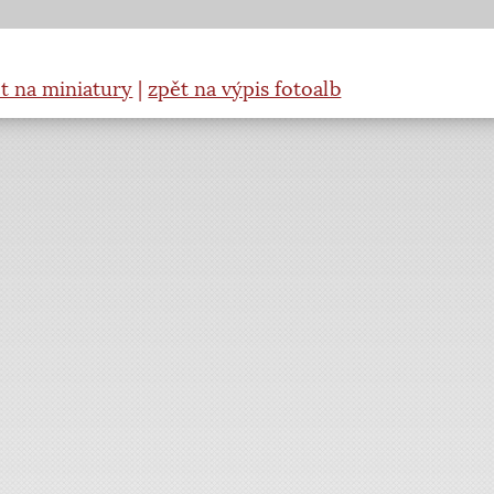
t na miniatury
|
zpět na výpis fotoalb