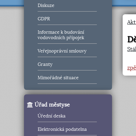
Diskuze
GDPR
Akt
Informace k budování
Dě
vodovodních přípojek
Stá
Veřejnoprávní smlouvy
Granty
zpě
Mimořádné situace
Úřad městyse
Úřední deska
Elektronická podatelna