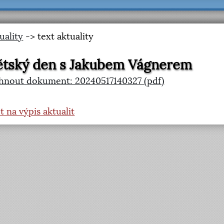
uality
-> text aktuality
tský den s Jakubem Vágnerem
hnout dokument: 20240517140327 (pdf)
t na výpis aktualit