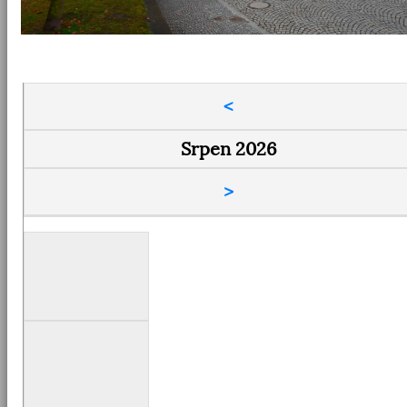
<
Srpen 2026
>
Pondělí
Úterý
Středa
Čtvrtek
Pátek
Sobota