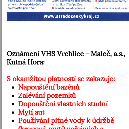
Oznámení VHS Vrchlice - Maleč, a.s.,
Kutná Hora:
S okamžitou platností se zakazuje:
Napouštění bazénů
Zalévání pozemků
Dopouštění vlastních studní
Mytí aut
Používání pitné vody k údržbě
(kropení, mytí) veřejných a