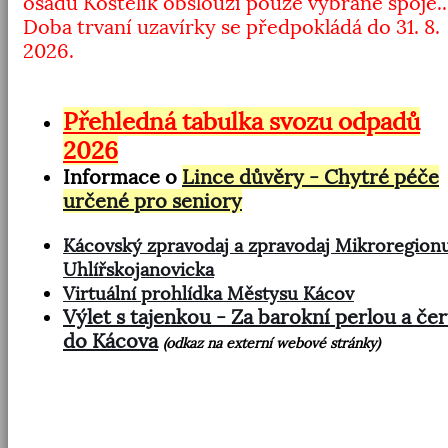
osadu Kostelík obslouží pouze vybrané spoje..
Doba trvaní uzavírky se předpokládá do 31. 8.
2026.
Přehledná tabulka svozu odpadů
2026
Informace o
Lince důvěry - Chytré péče
určené pro seniory
Kácovský zpravodaj a zpravodaj Mikroregion
Uhlířskojanovicka
Virtuální prohlídka Městysu Kácov
Výlet s tajenkou - Za barokní perlou a čer
do Kácova
(odkaz na externí webové stránky)