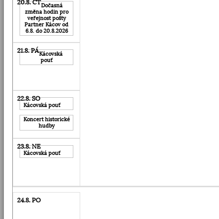
Dočasná
změna hodin pro
veřejnost pošty
Partner Kácov od
6.8. do 20.8.2026
Kácovská
pouť
Kácovská pouť
Koncert historické
hudby
Kácovská pouť