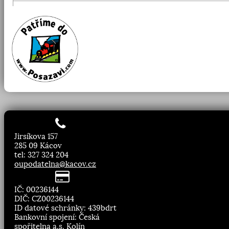
Jirsíkova 157
285 09 Kácov
tel: 327 324 204
oupodatelna@kacov.cz
IČ: 00236144
DIČ: CZ00236144
ID datové schránky: 439bdrt
Bankovní spojení: Česká
spořitelna a.s. Kolín