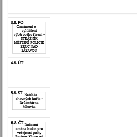
Oznámení o
vyhlášení
výběrového řízení -
STRÁŽNÍK
MĚSTSKÉ POLICIE
ZRUČ NAD
SÁZAVOU
Nabídka
chovných kuřic -
Drůbežárna
Mírovka
Dočasná
změna hodin pro
veřejnost pošty
Partner Kácov od