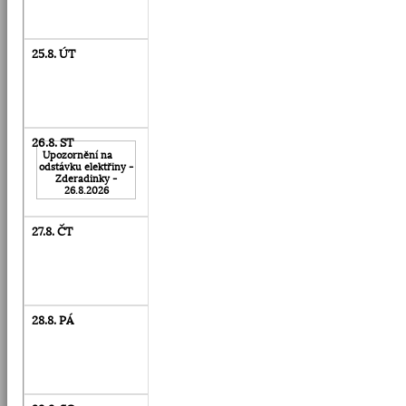
Upozornění na
odstávku elektřiny -
Zderadinky -
26.8.2026