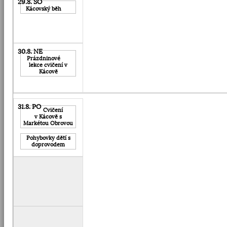
Kácovský běh
Prázdninové
lekce cvičení v
Kácově
Cvičení
v Kácově s
Markétou Obrovou
Pohybovky dětí s
doprovodem