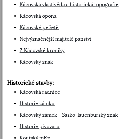
Kácovská vlastivěda a historická topografie
Kácovská opona
Kácovské pečetě
Nejvýznačnější majitelé panství
Z Kácovské kroniky
Kácovský znak
Historické stavby:
Kácovská radnice
Historie zámku
Kácovský zámek - Sasko-lauenburský znak
Historie pivovaru
Koutský mlýn