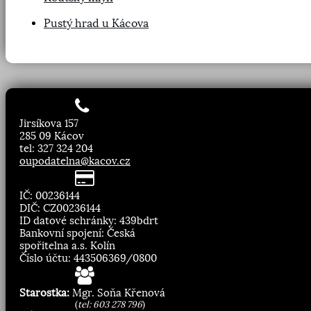
Pustý hrad u Kácova
Jirsíkova 157
285 09 Kácov
tel: 327 324 204
oupodatelna@kacov.cz
IČ: 00236144
DIČ: CZ00236144
ID datové schránky: 439bdrt
Bankovní spojení: Česká
spořitelna a.s. Kolín
Číslo účtu: 443506369/0800
Starostka:
Mgr. Soňa Křenová
(
tel: 603 278 796
)