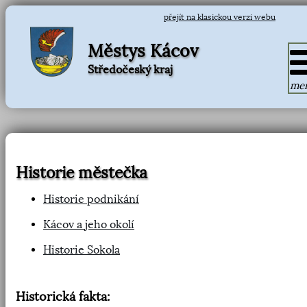
přejít na klasickou verzi webu
Městys Kácov
Středočeský kraj
me
Historie městečka
Historie podnikání
Kácov a jeho okolí
Historie Sokola
Historická fakta: