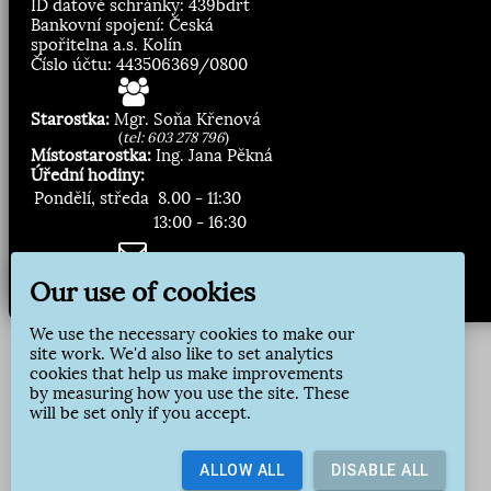
ID datové schránky: 439bdrt
Bankovní spojení: Česká
spořitelna a.s. Kolín
Číslo účtu: 443506369/0800
Starostka:
Mgr. Soňa Křenová
(
tel: 603 278 796
)
Místostarostka:
Ing. Jana Pěkná
Úřední hodiny:
Pondělí, středa
8.00 - 11:30
13:00 - 16:30
Zasílání novinek:
Our use of cookies
Přihlásit odběr
We use the necessary cookies to make our
site work. We'd also like to set analytics
cookies that help us make improvements
by measuring how you use the site. These
will be set only if you accept.
ALLOW ALL
DISABLE ALL