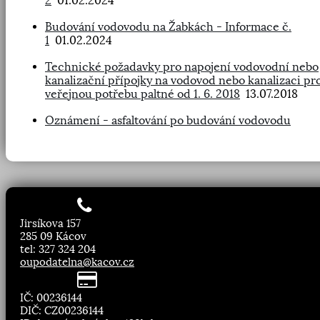
2
01.02.2024
Budování vodovodu na Žabkách - Informace č.
1
01.02.2024
Technické požadavky pro napojení vodovodní nebo
kanalizační přípojky na vodovod nebo kanalizaci pr
veřejnou potřebu paltné od 1. 6. 2018
13.07.2018
Oznámení - asfaltování po budování vodovodu
Jirsíkova 157
285 09 Kácov
tel: 327 324 204
oupodatelna@kacov.cz
IČ: 00236144
DIČ: CZ00236144