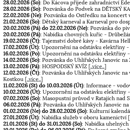
28.02.2026 (So)
: Do Kácova přijede zahradnictví E
28.02.2026 (So)
: Pozvánka do Podvek na DĚTSKÝ 
22.02.2026 (Ne)
: Pozvánka do Ostředku na koncert
21.02.2026 (So)
: Dětský karneval a Karneval pro dos
20.02.2026 (Pá) do 22.02.2026 (Ne)
: Pozvánka do p
20.02.2026 (Pá)
: Nabídka chovných kuřic - Drůbež
19.02.2026 (Čt)
: Tajemství dobré kávy - Kavárna He
17.02.2026 (Út)
: Upozornění na odstávku elektřiny -
16.02.2026 (Po)
: Upozornění na odstávku elektřiny 
14.02.2026 (So)
: Pozvánka do Uhlířských Janovic n
13.02.2026 (Pá)
: HOSPODSKÝ KVÍZ
[
..více..
]
12.02.2026 (Čt)
: Pozvánka do Uhlířských Janovic n
Kostkou
[
..více..
]
11.02.2026 (St) do 10.03.2026 (Út)
: Informace - vod
10.02.2026 (Út)
: Upozornění na odstávku elektřiny 
07.02.2026 (So)
: Masopustní průvod v Ratajích nad
06.02.2026 (Pá)
: Pozvánka do Uhlířských Janovic na
01.02.2026 (Ne) do 28.02.2026 (So)
: Kulturní kalen
27.01.2026 (Út)
: Nabídka služeb v oboru kamenictví
[
21.01.2026 (St) do 31.01.2026 (So)
: Nabídka uhelných