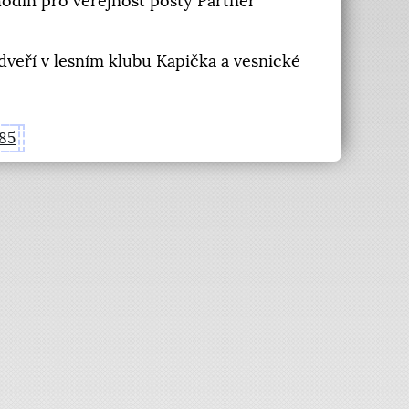
odin pro veřejnost pošty Partner
veří v lesním klubu Kapička a vesnické
85