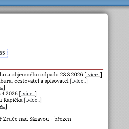
85
ého a objemného odpadu 28.3.2026
[
..více..
]
ibura, cestovatel a spisovatel
[
..více..
]
..
]
6.4.2026
[
..více..
]
bu Kapička
[
..více..
]
ce..
]
ář Zruče nad Sázavou - březen