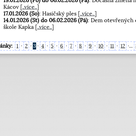
19.01.2026 (Po) do 06.02.2026 (Pá)
: Dočasná změna h
Kácov
[
..více..
]
17.01.2026 (So)
: Hasičský ples
[
..více..
]
14.01.2026 (St) do 06.02.2026 (Pá)
: Dem otevřených d
škole Kapka
[
..více..
]
ránky:
1
·
2
·
3
·
4
·
5
·
6
·
7
·
8
·
9
·
10
·
11
·
12
·...