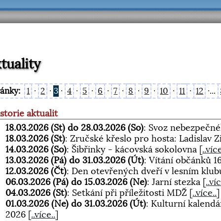
tuality
ránky:
1
·
2
·
3
·
4
·
5
·
6
·
7
·
8
·
9
·
10
·
11
·
12
·...
storie aktualit
18.03.2026 (St) do 28.03.2026 (So)
: Svoz nebezpečn
18.03.2026 (St)
: Zručské křeslo pro hosta: Ladislav Z
14.03.2026 (So)
: Šibřinky - kácovská sokolovna
[
..více
13.03.2026 (Pá) do 31.03.2026 (Út)
: Vítání občánků 1
12.03.2026 (Čt)
: Den otevřených dveří v lesním klu
06.03.2026 (Pá) do 15.03.2026 (Ne)
: Jarní stezka
[
..ví
04.03.2026 (St)
: Setkání při příležitosti MDŽ
[
..více..
]
01.03.2026 (Ne) do 31.03.2026 (Út)
: Kulturní kalend
2026
[
..více..
]