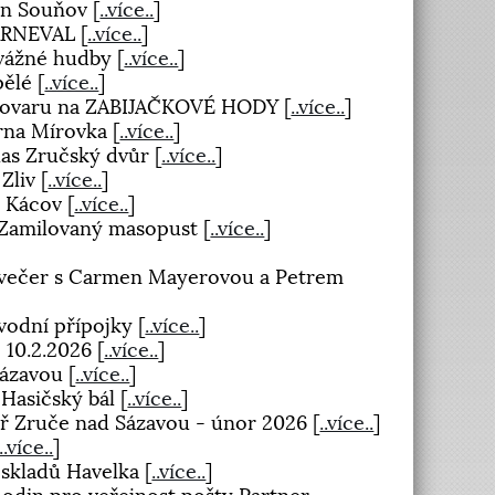
den Souňov
[
..více..
]
KARNEVAL
[
..více..
]
 vážné hudby
[
..více..
]
pělé
[
..více..
]
ivovaru na ZABIJAČKOVÉ HODY
[
..více..
]
árna Mírovka
[
..více..
]
llas Zručský dvůr
[
..více..
]
 Zliv
[
..více..
]
- Kácov
[
..více..
]
a Zamilovaný masopust
[
..více..
]
a večer s Carmen Mayerovou a Petrem
ovodní přípojky
[
..více..
]
- 10.2.2026
[
..více..
]
 Sázavou
[
..více..
]
 Hasičský bál
[
..více..
]
dář Zruče nad Sázavou - únor 2026
[
..více..
]
..více..
]
 skladů Havelka
[
..více..
]