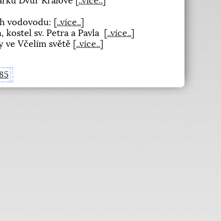
Parku Dvůr Králové
[
..více..
]
ch vodovodu:
[
..více..
]
, kostel sv. Petra a Pavla
[
..více..
]
y ve Včelím světě
[
..více..
]
85