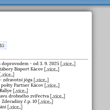
85
s doprovodem - od 3. 9. 2025
[
..více..
]
 tábory Bisport Kácov
[
..více..
]
[
..více..
]
 - zdravotní jóga
[
..více..
]
t pošty Partner Kácov
[
..více..
]
 Rallye
[
..více..
]
tavu drobného zvířectva
[
..více..
]
- Zderadiny č.p. 10
[
..více..
]
nání
[
..více..
]