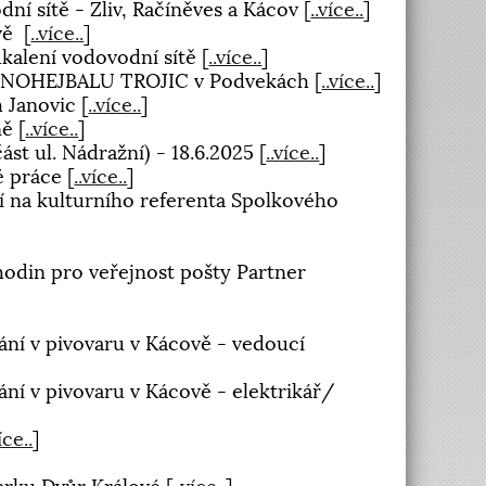
dní sítě - Zliv, Račíněves a Kácov
[
..více..
]
ově
[
..více..
]
dkalení vodovodní sítě
[
..více..
]
V NOHEJBALU TROJIC v Podvekách
[
..více..
]
h Janovic
[
..více..
]
ně
[
..více..
]
ást ul. Nádražní) - 18.6.2025
[
..více..
]
vé práce
[
..více..
]
í na kulturního referenta Spolkového
odin pro veřejnost pošty Partner
ání v pivovaru v Kácově - vedoucí
ní v pivovaru v Kácově - elektrikář/
íce..
]