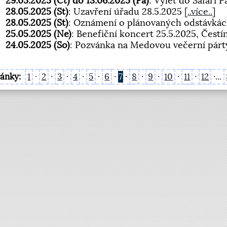
29.05.2025 (Čt) do 13.06.2025 (Pá)
: Výlet do Safari 
28.05.2025 (St)
: Uzavření úřadu 28.5.2025
[
..více..
]
28.05.2025 (St)
: Oznámení o plánovaných odstávká
25.05.2025 (Ne)
: Benefiční koncert 25.5.2025, Čestín
24.05.2025 (So)
: Pozvánka na Medovou večerní párt
ránky:
1
·
2
·
3
·
4
·
5
·
6
·
7
·
8
·
9
·
10
·
11
·
12
·...