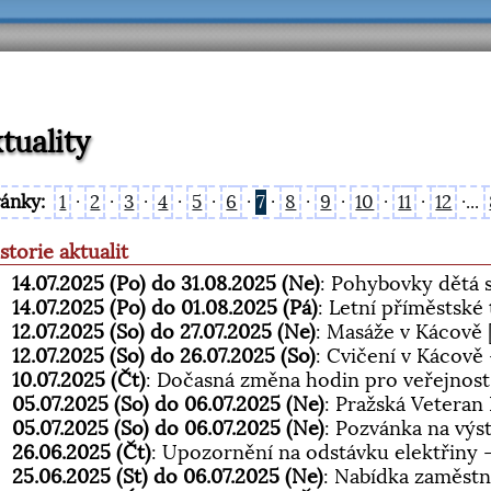
tuality
ránky:
1
·
2
·
3
·
4
·
5
·
6
·
7
·
8
·
9
·
10
·
11
·
12
·...
storie aktualit
14.07.2025 (Po) do 31.08.2025 (Ne)
: Pohybovky dětá 
14.07.2025 (Po) do 01.08.2025 (Pá)
: Letní příměstské
12.07.2025 (So) do 27.07.2025 (Ne)
: Masáže v Kácově
12.07.2025 (So) do 26.07.2025 (So)
: Cvičení v Kácově
10.07.2025 (Čt)
: Dočasná změna hodin pro veřejnos
05.07.2025 (So) do 06.07.2025 (Ne)
: Pražská Veteran
05.07.2025 (So) do 06.07.2025 (Ne)
: Pozvánka na výs
26.06.2025 (Čt)
: Upozornění na odstávku elektřiny 
25.06.2025 (St) do 06.07.2025 (Ne)
: Nabídka zaměst