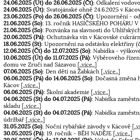
24.06.2025 (Út) do 26.06.2025 (Čt)
: Odkalení vodovo
24.06.2025 (Út)
: Svatojánské ohně 24.6.2025 v Kác
23.06.2025 (Po) do 26.06.2025 (Čt)
: Upozornění - o
21.06.2025 (So)
: 13. ročník HASIČSKÉHO POHÁRU 
21.06.2025 (So)
: Pozvánka na slavnosti do Uhlířskýc
20.06.2025 (Pá)
: Ochutnávka vín v Kácovské cukrár
18.06.2025 (St)
: Upozornění na odstávku elektřiny (č
12.06.2025 (Čt) do 12.07.2025 (So)
: Nabídka - výško
10.06.2025 (Út) do 11.07.2025 (Pá)
: Výběrového řízen
domu ve Zruči nad Sázavou
[
..více..
]
07.06.2025 (So)
: Den dětí na Žabkách
[
..více..
]
06.06.2025 (Pá) do 14.06.2025 (So)
: Dočasná změna h
Kácov
[
..více..
]
06.06.2025 (Pá)
: Školní akademie
[
..více..
]
04.06.2025 (St) do 04.07.2025 (Pá)
: Nabídka zaměstn
skladu
[
..více..
]
04.06.2025 (St) do 04.07.2025 (Pá)
: Nabídka zaměstná
údržbář
[
..více..
]
31.05.2025 (So)
: Noční rybářské závody v Kácově
[
..v
30.05.2025 (Pá)
: 19. ročník - BĚH NADĚJE
[
..více..
]