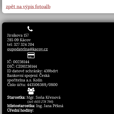
zpět na výpis fotoalb
Jirsíkova 157
285 09 Kácov
tel: 327 324 204
oupodatelna@kacov.cz
IČ: 00236144
DIČ: CZ00236144
ID datové schránky: 439bdrt
Bankovní spojení: Česká
spořitelna a.s. Kolín
Číslo účtu: 443506369/0800
Starostka:
Mgr. Soňa Křenová
(
tel: 603 278 796
)
Místostarostka:
Ing. Jana Pěkná
Úřední hodiny: