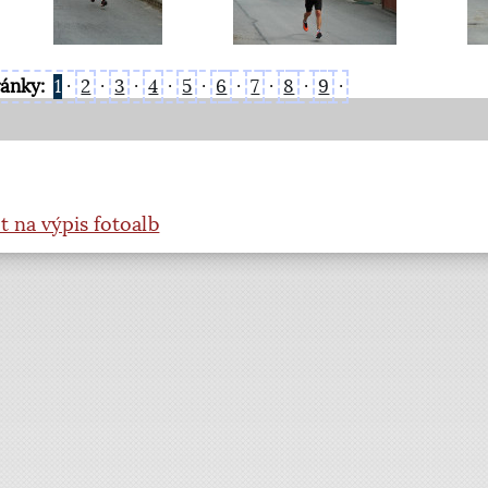
ránky:
1
·
2
·
3
·
4
·
5
·
6
·
7
·
8
·
9
·
t na výpis fotoalb