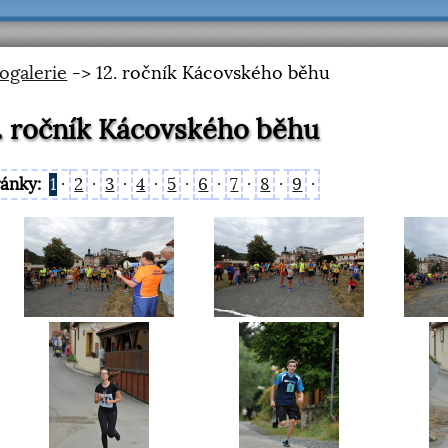
ogalerie
-> 12. ročník Kácovského běhu
. ročník Kácovského běhu
ránky:
1
·
2
·
3
·
4
·
5
·
6
·
7
·
8
·
9
·