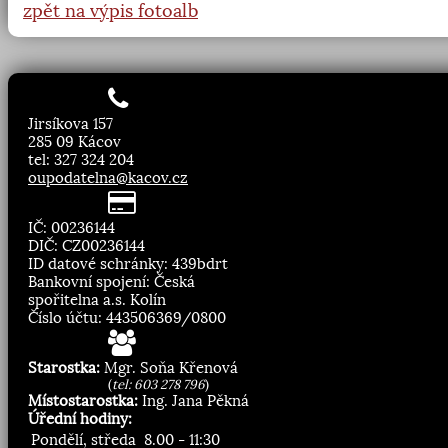
zpět na výpis fotoalb
Jirsíkova 157
285 09 Kácov
tel: 327 324 204
oupodatelna@kacov.cz
IČ: 00236144
DIČ: CZ00236144
ID datové schránky: 439bdrt
Bankovní spojení: Česká
spořitelna a.s. Kolín
Číslo účtu: 443506369/0800
Starostka:
Mgr. Soňa Křenová
(
tel: 603 278 796
)
Místostarostka:
Ing. Jana Pěkná
Úřední hodiny:
Pondělí, středa
8.00 - 11:30