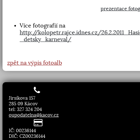
prezentace fotog
Více fotografií na
http://kolopetr.rajce.idnes.cz/26.2.2011_Has
_detsky_karneval/
zpět na výpis fotoalb
Jirsíkova 157
285 09 Kácov
tel: 327 324 204
oupodatelna@kacov.cz
IČ: 00236144
DIČ: CZ00236144