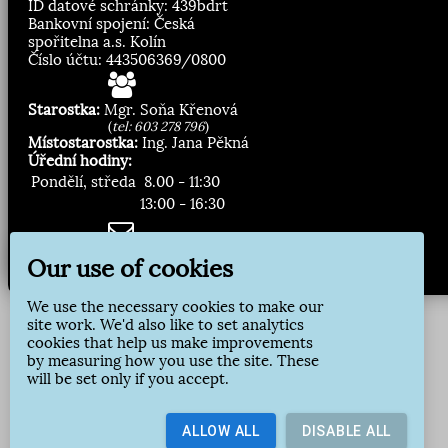
ID datové schránky: 439bdrt
Bankovní spojení: Česká
spořitelna a.s. Kolín
Číslo účtu: 443506369/0800
Starostka:
Mgr. Soňa Křenová
(
tel: 603 278 796
)
Místostarostka:
Ing. Jana Pěkná
Úřední hodiny:
Pondělí, středa
8.00 - 11:30
13:00 - 16:30
Zasílání novinek:
Our use of cookies
Přihlásit odběr
We use the necessary cookies to make our
site work. We'd also like to set analytics
cookies that help us make improvements
by measuring how you use the site. These
will be set only if you accept.
ALLOW ALL
DISABLE ALL