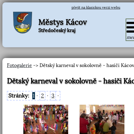
přejít na klasickou verzi webu
Městys Kácov
Středočeský kraj
me
Fotogalerie
-> Dětský karneval v sokolovně - hasiči Káco
Dětský karneval v sokolovně - hasiči Ká
Stránky:
1
·
2
·
3
·