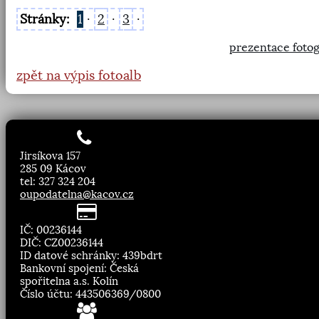
Stránky:
1
·
2
·
3
·
prezentace fotog
zpět na výpis fotoalb
Jirsíkova 157
285 09 Kácov
tel: 327 324 204
oupodatelna@kacov.cz
IČ: 00236144
DIČ: CZ00236144
ID datové schránky: 439bdrt
Bankovní spojení: Česká
spořitelna a.s. Kolín
Číslo účtu: 443506369/0800