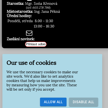
Starostka:
Mgr. Soňa Křenová
(
tel: 603 278 796
)
Místostarostka:
Ing. Jana Pěkná
Úřední hodiny:
Pondělí, středa
8.00 - 11:30
13:00 - 16:30
Zasílání novinek:
Přihlásit odběr
Our use of cookies
We use the necessary cookies to make our
site work. We'd also like to set analytics
cookies that help us make improvements
by measuring how you use the site. These
will be set only if you accept.
ALLOW ALL
DISABLE ALL