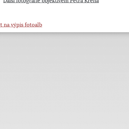
Další fotografie objektivem Petra Křena
t na výpis fotoalb