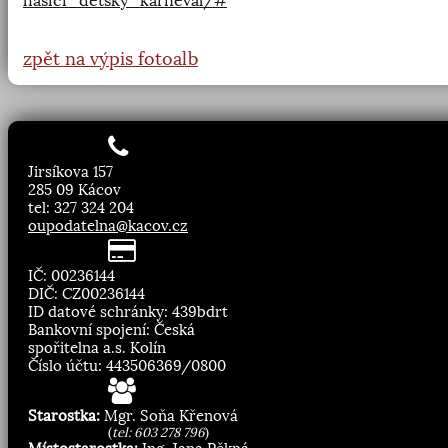
hasici_detsky_karneval/#
zpět na výpis fotoalb
Jirsíkova 157
285 09 Kácov
tel: 327 324 204
oupodatelna@kacov.cz
IČ: 00236144
DIČ: CZ00236144
ID datové schránky: 439bdrt
Bankovní spojení: Česká
spořitelna a.s. Kolín
Číslo účtu: 443506369/0800
Starostka:
Mgr. Soňa Křenová
(
tel: 603 278 796
)