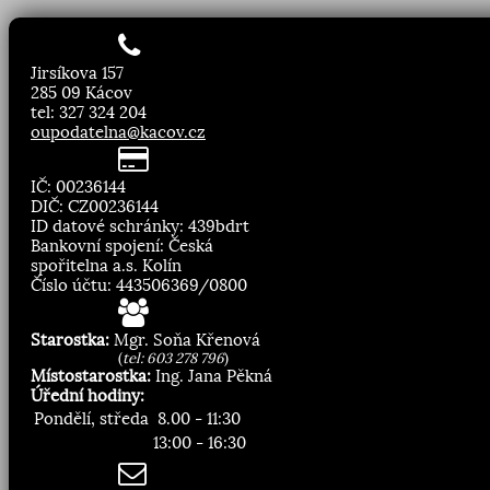
Jirsíkova 157
285 09 Kácov
tel: 327 324 204
oupodatelna@kacov.cz
IČ: 00236144
DIČ: CZ00236144
ID datové schránky: 439bdrt
Bankovní spojení: Česká
spořitelna a.s. Kolín
Číslo účtu: 443506369/0800
Starostka:
Mgr. Soňa Křenová
(
tel: 603 278 796
)
Místostarostka:
Ing. Jana Pěkná
Úřední hodiny:
Pondělí, středa
8.00 - 11:30
13:00 - 16:30