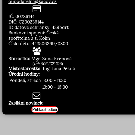
oupodatelna@kacov.cz
IČ: 00236144
DIČ: CZ00236144
ID datové schránky: 439bdrt
Bankovní spojení: Česká
spořitelna a.s. Kolín
Číslo účtu: 443506369/0800
Starostka:
Mgr. Soňa Křenová
(
tel: 603 278 796
)
Místostarostka:
Ing. Jana Pěkná
Úřední hodiny:
Pondělí, středa
8.00 - 11:30
13:00 - 16:30
Zasílání novinek:
Přihlásit odběr