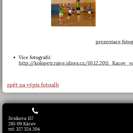
prezentace fotog
Více fotografií:
http://kolopetr.rajce.idnes.cz/10.12.2011_Kacov_v
zpět na výpis fotoalb
Jirsíkova 157
285 09 Kácov
tel: 327 324 204