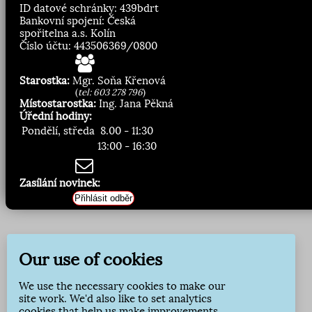
ID datové schránky: 439bdrt
Bankovní spojení: Česká
spořitelna a.s. Kolín
Číslo účtu: 443506369/0800
Starostka:
Mgr. Soňa Křenová
(
tel: 603 278 796
)
Místostarostka:
Ing. Jana Pěkná
Úřední hodiny:
Pondělí, středa
8.00 - 11:30
13:00 - 16:30
Zasílání novinek:
Přihlásit odběr
Our use of cookies
We use the necessary cookies to make our
site work. We'd also like to set analytics
cookies that help us make improvements