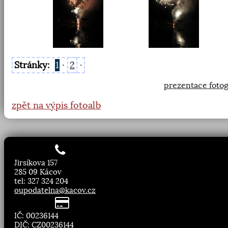
Stránky:
1
·
2
·
prezentace fotog
zpět na výpis fotoalb
Jirsíkova 157
285 09 Kácov
tel: 327 324 204
oupodatelna@kacov.cz
IČ: 00236144
DIČ: CZ00236144