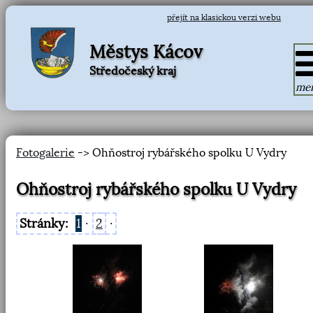
přejít na klasickou verzi webu
Městys Kácov
Středočeský kraj
me
Fotogalerie
-> Ohňostroj rybářského spolku U Vydry
Ohňostroj rybářského spolku U Vydry
Stránky:
1
·
2
·