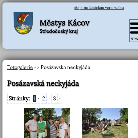
přejít na klasickou verzi webu
Městys Kácov
Středočeský kraj
me
Fotogalerie
-> Posázavská neckyjáda
Posázavská neckyjáda
Stránky:
1
·
2
·
3
·