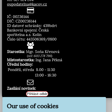
oupodatelna@kacov.cz
IČ: 00236144
DIČ: CZ00236144
ID datové schránky: 439bdrt
Bankovní spojení: Česká
spořitelna a.s. Kolín
Číslo účtu: 443506369/0800
Starostka:
Mgr. Soňa Křenová
(
tel: 603 278 796
)
Místostarostka:
Ing. Jana Pěkná
Úřední hodiny:
Pondělí, středa
8.00 - 11:30
13:00 - 16:30
Zasílání novinek:
Přihlásit odběr
Our use of cookies