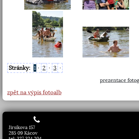
Stránky:
1
·
2
·
3
·
prezentace fotog
zpět na výpis fotoalb
Jirsíkova 157
285 09 Kácov
tel: 327 324 204