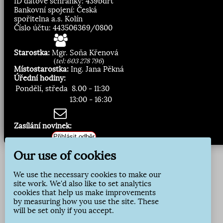
ID datové schránky: 439bdrt
Bankovní spojení: Česká
spořitelna a.s. Kolín
Číslo účtu: 443506369/0800
Starostka:
Mgr. Soňa Křenová
(
tel: 603 278 796
)
Místostarostka:
Ing. Jana Pěkná
Úřední hodiny:
Pondělí, středa
8.00 - 11:30
13:00 - 16:30
Zasílání novinek:
Přihlásit odběr
Our use of cookies
We use the necessary cookies to make our
site work. We'd also like to set analytics
cookies that help us make improvements
by measuring how you use the site. These
will be set only if you accept.