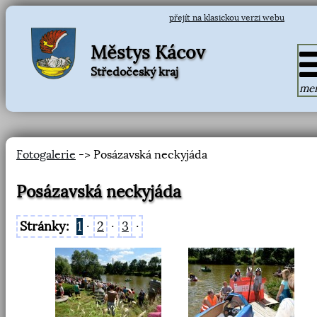
přejít na klasickou verzi webu
Městys Kácov
Středočeský kraj
me
Fotogalerie
-> Posázavská neckyjáda
Posázavská neckyjáda
Stránky:
1
·
2
·
3
·