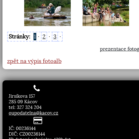
Stránky:
1
·
2
·
3
·
prezentace fotog
zpět na výpis fotoalb
Jirsíkova 157
285 09 Kácov
tel: 327 324 204
oupodatelna@kacov.cz
IČ: 00236144
DIČ: CZ00236144