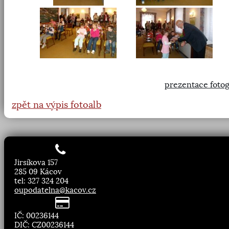
prezentace fotog
zpět na výpis fotoalb
Jirsíkova 157
285 09 Kácov
tel: 327 324 204
oupodatelna@kacov.cz
IČ: 00236144
DIČ: CZ00236144