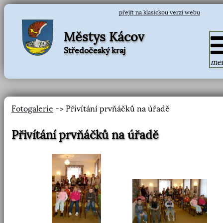
přejít na klasickou verzi webu
Městys Kácov
Středočeský kraj
me
Fotogalerie
-> Přivítání prvňáčků na úřadě
Přivítání prvňáčků na úřadě