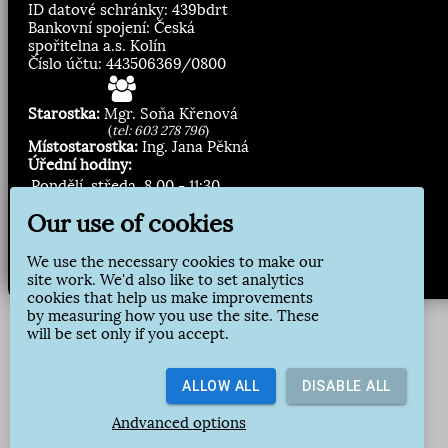
ID datové schránky: 439bdrt
Bankovní spojení: Česká
spořitelna a.s. Kolín
Číslo účtu: 443506369/0800
Starostka:
Mgr. Soňa Křenová
(
tel: 603 278 796
)
Místostarostka:
Ing. Jana Pěkná
Úřední hodiny:
Pondělí, středa
8.00 - 11:30
13:00 - 16:30
Our use of cookies
Zasílání novinek:
We use the necessary cookies to make our
site work. We'd also like to set analytics
Přihlásit odběr
cookies that help us make improvements
by measuring how you use the site. These
will be set only if you accept.
ALLOW ALL
DISABLE ALL
Andvanced options