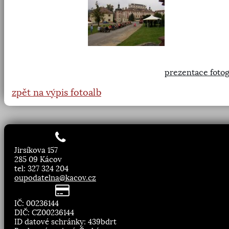
prezentace fotog
zpět na výpis fotoalb
Jirsíkova 157
285 09 Kácov
tel: 327 324 204
oupodatelna@kacov.cz
IČ: 00236144
DIČ: CZ00236144
ID datové schránky: 439bdrt