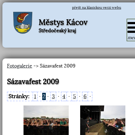
přejít na klasickou verzi webu
Městys Kácov
Středočeský kraj
me
Fotogalerie
-> Sázavafest 2009
Sázavafest 2009
Stránky:
1
·
2
·
3
·
4
·
5
·
6
·