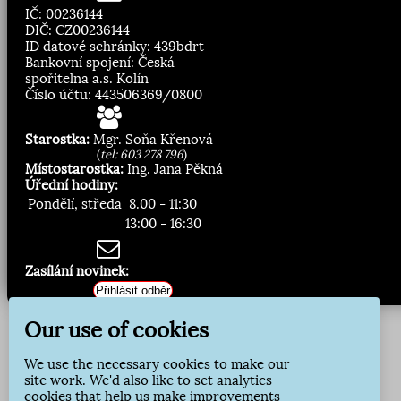
IČ: 00236144
DIČ: CZ00236144
ID datové schránky: 439bdrt
Bankovní spojení: Česká
spořitelna a.s. Kolín
Číslo účtu: 443506369/0800
Starostka:
Mgr. Soňa Křenová
(
tel: 603 278 796
)
Místostarostka:
Ing. Jana Pěkná
Úřední hodiny:
Pondělí, středa
8.00 - 11:30
13:00 - 16:30
Zasílání novinek:
Přihlásit odběr
Our use of cookies
We use the necessary cookies to make our
site work. We'd also like to set analytics
cookies that help us make improvements