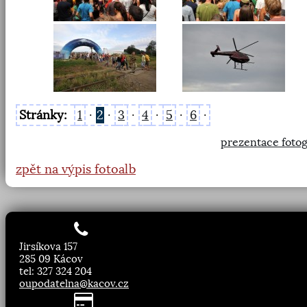
Stránky:
1
·
2
·
3
·
4
·
5
·
6
·
prezentace fotog
zpět na výpis fotoalb
Jirsíkova 157
285 09 Kácov
tel: 327 324 204
oupodatelna@kacov.cz