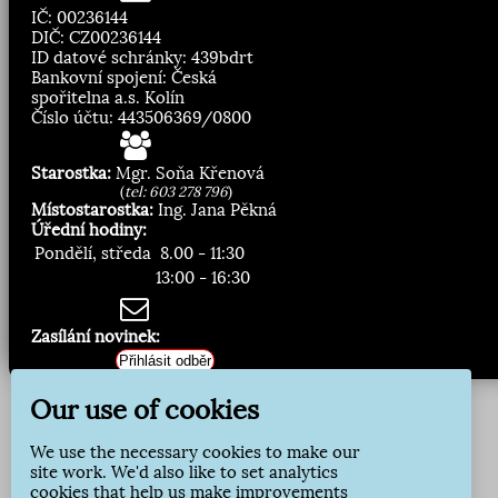
IČ: 00236144
DIČ: CZ00236144
ID datové schránky: 439bdrt
Bankovní spojení: Česká
spořitelna a.s. Kolín
Číslo účtu: 443506369/0800
Starostka:
Mgr. Soňa Křenová
(
tel: 603 278 796
)
Místostarostka:
Ing. Jana Pěkná
Úřední hodiny:
Pondělí, středa
8.00 - 11:30
13:00 - 16:30
Zasílání novinek:
Přihlásit odběr
Our use of cookies
We use the necessary cookies to make our
site work. We'd also like to set analytics
cookies that help us make improvements