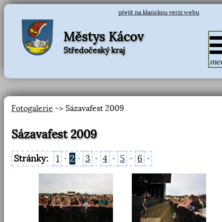
přejít na klasickou verzi webu
Městys Kácov
Středočeský kraj
me
Fotogalerie
-> Sázavafest 2009
Sázavafest 2009
Stránky:
1
·
2
·
3
·
4
·
5
·
6
·