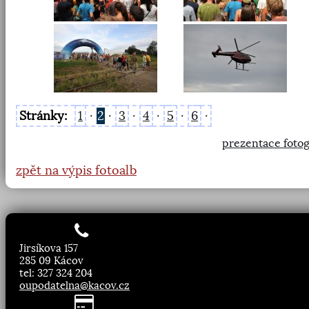
Stránky:
1
·
2
·
3
·
4
·
5
·
6
·
prezentace fotog
zpět na výpis fotoalb
Jirsíkova 157
285 09 Kácov
tel: 327 324 204
oupodatelna@kacov.cz