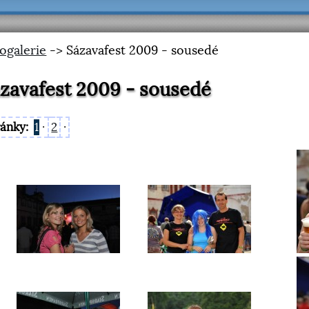
ogalerie
-> Sázavafest 2009 - sousedé
zavafest 2009 - sousedé
ránky:
1
·
2
·