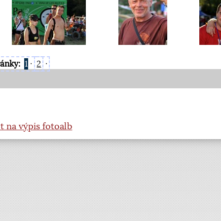
ránky:
1
·
2
·
t na výpis fotoalb