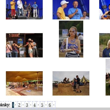
ránky:
1
·
2
·
3
·
4
·
5
·
6
·