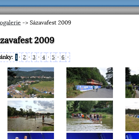
ogalerie
-> Sázavafest 2009
zavafest 2009
ránky:
1
·
2
·
3
·
4
·
5
·
6
·