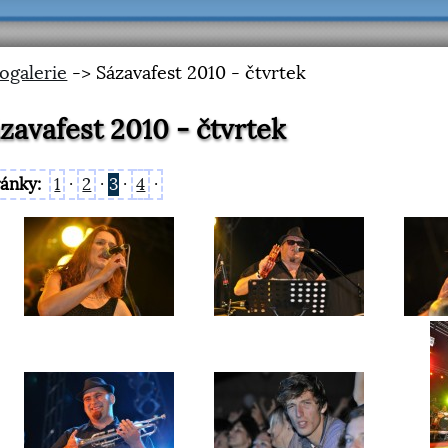
ogalerie
-> Sázavafest 2010 - čtvrtek
zavafest 2010 - čtvrtek
ránky:
1
·
2
·
3
·
4
·