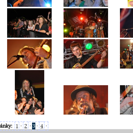
ránky:
1
·
2
·
3
·
4
·