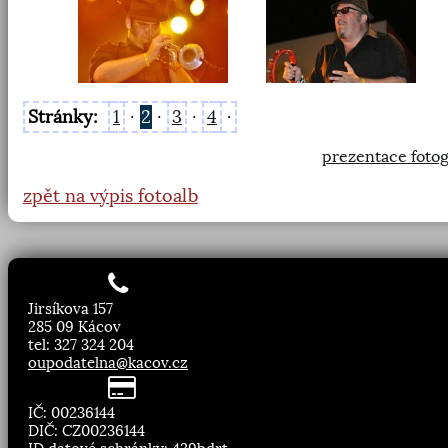
Stránky:
1
·
2
·
3
·
4
·
prezentace fotog
zpět na výpis fotoalb
Jirsíkova 157
285 09 Kácov
tel: 327 324 204
oupodatelna@kacov.cz
IČ: 00236144
DIČ: CZ00236144