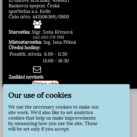
ID datové schránky: 439bdrt
Bankovní spojení: Česká
spořitelna a.s. Kolín
Číslo účtu: 443506369/0800
Starostka:
Mgr. Soňa Křenová
(
tel: 603 278 796
)
Místostarostka:
Ing. Jana Pěkná
Úřední hodiny:
Pondělí, středa
8.00 - 11:30
13:00 - 16:30
Zasílání novinek:
Přihlásit odběr
Our use of cookies
We use the necessary cookies to make our
site work. We'd also like to set analytics
cookies that help us make improvements
by measuring how you use the site. These
will be set only if you accept.