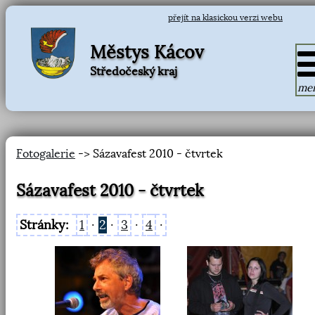
přejít na klasickou verzi webu
Městys Kácov
Středočeský kraj
me
Fotogalerie
-> Sázavafest 2010 - čtvrtek
Sázavafest 2010 - čtvrtek
Stránky:
1
·
2
·
3
·
4
·