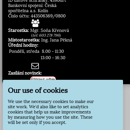
ID datové schránky: 439bdrt
Bankovní spojení: Česká
spořitelna a.s. Kolín
Číslo účtu: 443506369/0800
Starostka:
Mgr. Soňa Křenová
(
tel: 603 278 796
)
Místostarostka:
Ing. Jana Pěkná
Úřední hodiny:
Pondělí, středa
8.00 - 11:30
13:00 - 16:30
Zasílání novinek:
Přihlásit odběr
Our use of cookies
We use the necessary cookies to make our
site work. We'd also like to set analytics
cookies that help us make improvements
by measuring how you use the site. These
will be set only if you accept.