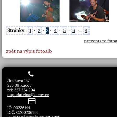
Stránky:
1
·
2
·
3
·
4
·
5
·
6
·...
8
prezentace fotog
zpět na výpis fotoalb
Jirsíkova 157
285 09 Kácov
tel: 327 324 204
oupodatelna@kacov.cz
IČ: 00236144
DIČ: CZ00236144