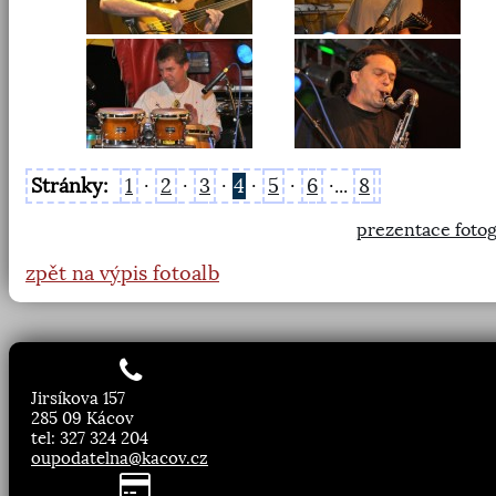
Stránky:
1
·
2
·
3
·
4
·
5
·
6
·...
8
prezentace fotog
zpět na výpis fotoalb
Jirsíkova 157
285 09 Kácov
tel: 327 324 204
oupodatelna@kacov.cz