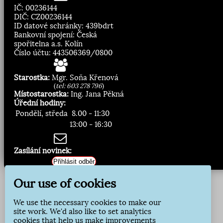
IČ: 00236144
DIČ: CZ00236144
ID datové schránky: 439bdrt
Bankovní spojení: Česká
spořitelna a.s. Kolín
Číslo účtu: 443506369/0800
Starostka:
Mgr. Soňa Křenová
(
tel: 603 278 796
)
Místostarostka:
Ing. Jana Pěkná
Úřední hodiny:
Pondělí, středa
8.00 - 11:30
13:00 - 16:30
Zasílání novinek:
Přihlásit odběr
Our use of cookies
We use the necessary cookies to make our
site work. We'd also like to set analytics
cookies that help us make improvements