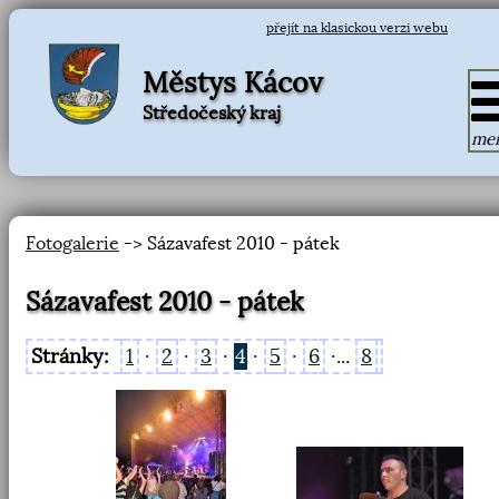
přejít na klasickou verzi webu
Městys Kácov
Středočeský kraj
me
Fotogalerie
-> Sázavafest 2010 - pátek
Sázavafest 2010 - pátek
Stránky:
1
·
2
·
3
·
4
·
5
·
6
·...
8