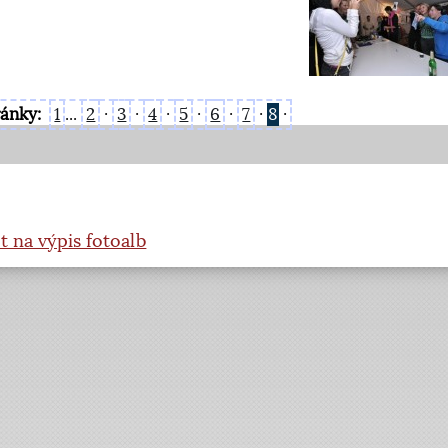
ránky:
1
...
2
·
3
·
4
·
5
·
6
·
7
·
8
·
t na výpis fotoalb