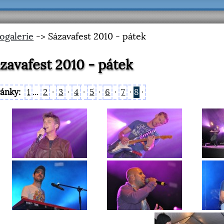
ogalerie
-> Sázavafest 2010 - pátek
zavafest 2010 - pátek
ránky:
1
...
2
·
3
·
4
·
5
·
6
·
7
·
8
·