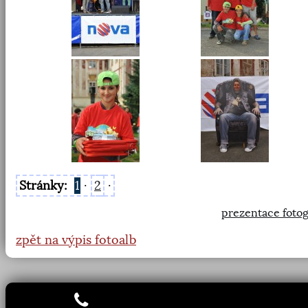
Stránky:
1
·
2
·
prezentace fotog
zpět na výpis fotoalb