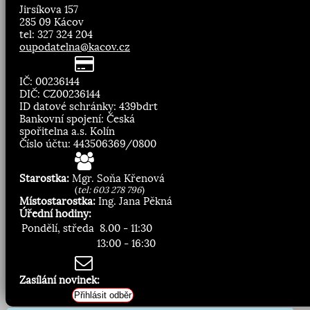
Jirsíkova 157
285 09 Kácov
tel: 327 324 204
oupodatelna@kacov.cz
IČ: 00236144
DIČ: CZ00236144
ID datové schránky: 439bdrt
Bankovní spojení: Česká
spořitelna a.s. Kolín
Číslo účtu: 443506369/0800
Starostka:
Mgr. Soňa Křenová
(
tel: 603 278 796
)
Místostarostka:
Ing. Jana Pěkná
Úřední hodiny:
Pondělí, středa
8.00 - 11:30
13:00 - 16:30
Zasílání novinek:
Přihlásit odběr