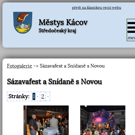
přejít na klasickou verzi webu
Městys Kácov
Středočeský kraj
me
Fotogalerie
-> Sázavafest a Snídaně s Novou
Sázavafest a Snídaně s Novou
Stránky:
1
·
2
·