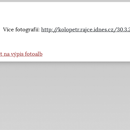
Více fotografií:
http://kolopetr.rajce.idnes.cz/30.
t na výpis fotoalb