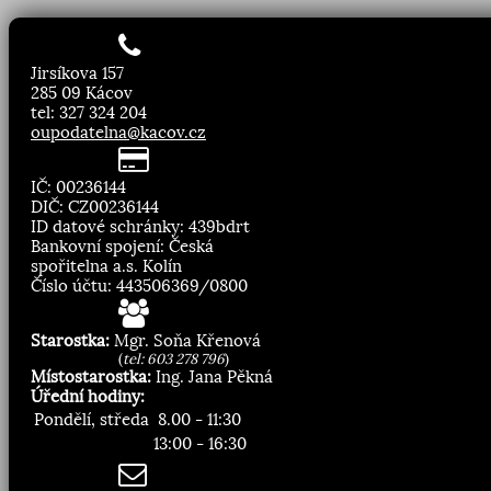
Jirsíkova 157
285 09 Kácov
tel: 327 324 204
oupodatelna@kacov.cz
IČ: 00236144
DIČ: CZ00236144
ID datové schránky: 439bdrt
Bankovní spojení: Česká
spořitelna a.s. Kolín
Číslo účtu: 443506369/0800
Starostka:
Mgr. Soňa Křenová
(
tel: 603 278 796
)
Místostarostka:
Ing. Jana Pěkná
Úřední hodiny:
Pondělí, středa
8.00 - 11:30
13:00 - 16:30