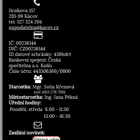
Jirsíkova 157
285 09 Kácov
tel: 327 324 204
oupodatelna@kacov.cz
IČ: 00236144
DIČ: CZ00236144
ID datové schránky: 439bdrt
Bankovní spojení: Česká
spořitelna a.s. Kolín
Číslo účtu: 443506369/0800
Starostka:
Mgr. Soňa Křenová
(
tel: 603 278 796
)
Místostarostka:
Ing. Jana Pěkná
Úřední hodiny:
Pondělí, středa
8.00 - 11:30
13:00 - 16:30
Zasílání novinek:
Přihlásit odběr