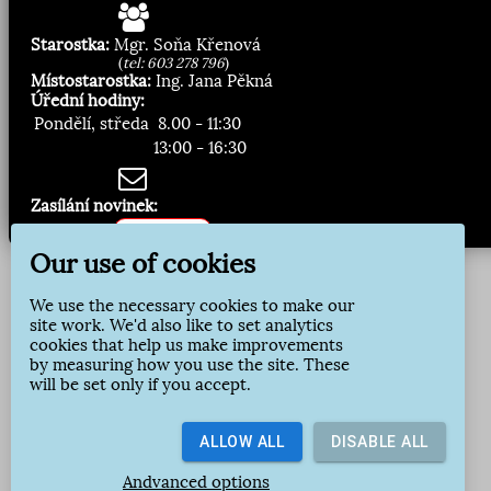
Starostka:
Mgr. Soňa Křenová
(
tel: 603 278 796
)
Místostarostka:
Ing. Jana Pěkná
Úřední hodiny:
Pondělí, středa
8.00 - 11:30
13:00 - 16:30
Zasílání novinek:
Přihlásit odběr
Our use of cookies
We use the necessary cookies to make our
site work. We'd also like to set analytics
cookies that help us make improvements
by measuring how you use the site. These
will be set only if you accept.
ALLOW ALL
DISABLE ALL
Andvanced options