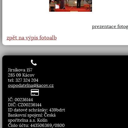
prezentace fotog
zpět na výpis fotoalb
Jirsíkova 157
285 09 Kácov
tel: 327 324 204
oupodatelna@kacov.cz
IČ: 00236144
DIČ: CZ00236144
ID datové schránky: 439bdrt
Bankovní spojení: Česká
spořitelna a.s. Kolín
Číslo účtu: 443506369/0800