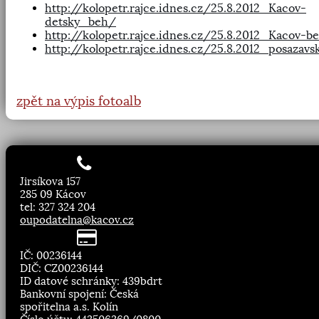
http://kolopetr.rajce.idnes.cz/25.8.2012_Kacov-
detsky_beh/
http://kolopetr.rajce.idnes.cz/25.8.2012_Kacov-b
http://kolopetr.rajce.idnes.cz/25.8.2012_posazavs
zpět na výpis fotoalb
Jirsíkova 157
285 09 Kácov
tel: 327 324 204
oupodatelna@kacov.cz
IČ: 00236144
DIČ: CZ00236144
ID datové schránky: 439bdrt
Bankovní spojení: Česká
spořitelna a.s. Kolín