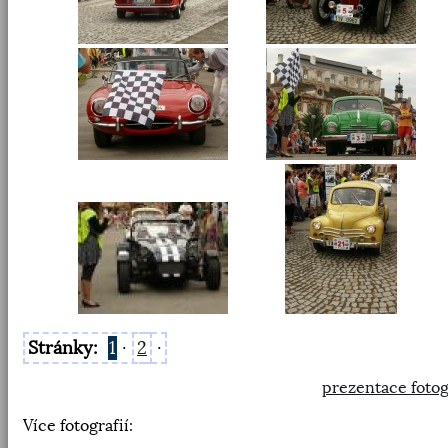
Stránky:
1
·
2
·
prezentace fotog
Více fotografií: