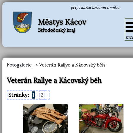
přejít na klasickou verzi webu
Městys Kácov
Středočeský kraj
me
Fotogalerie
-> Veterán Rallye a Kácovský běh
Veterán Rallye a Kácovský běh
Stránky:
1
·
2
·