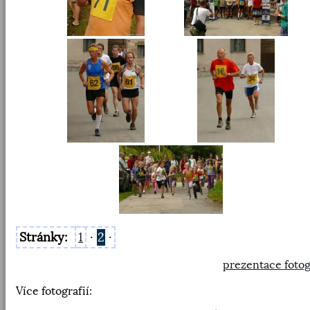
Stránky:
1
·
2
·
prezentace fotog
Více fotografií: