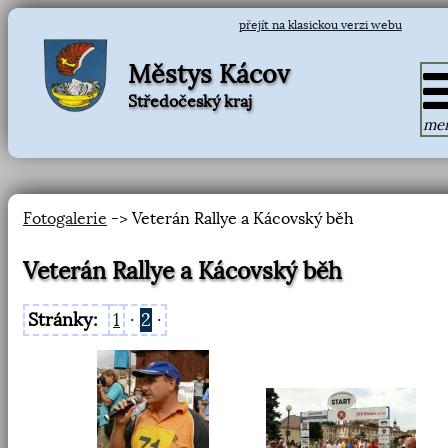
přejít na klasickou verzi webu
Městys Kácov
Středočeský kraj
me
Fotogalerie
-> Veterán Rallye a Kácovský běh
Veterán Rallye a Kácovský běh
Stránky:
1
·
2
·