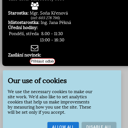
Starostka:
Mgr. Soňa Křenová
(
tel: 603 278 796
)
Místostarostka:
Ing. Jana Pěkná
Úřední hodiny:
Pondělí, středa
8.00 - 11:30
13:00 - 16:30
Zasílání novinek:
Přihlásit odběr
Our use of cookies
We use the necessary cookies to make our
site work. We'd also like to set analytics
cookies that help us make improvements
by measuring how you use the site. These
will be set only if you accept.
ALLOW ALL
DISABLE ALL