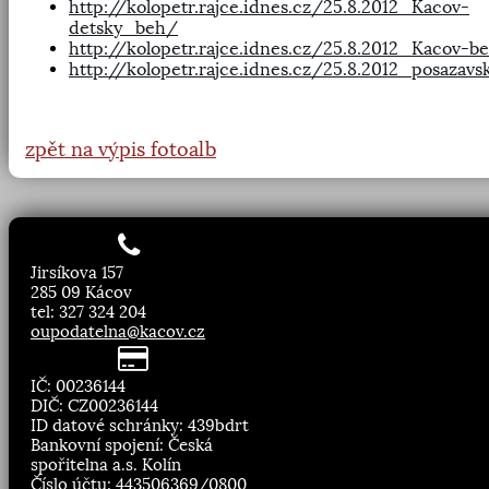
http://kolopetr.rajce.idnes.cz/25.8.2012_Kacov-
detsky_beh/
http://kolopetr.rajce.idnes.cz/25.8.2012_Kacov-b
http://kolopetr.rajce.idnes.cz/25.8.2012_posazavs
zpět na výpis fotoalb
Jirsíkova 157
285 09 Kácov
tel: 327 324 204
oupodatelna@kacov.cz
IČ: 00236144
DIČ: CZ00236144
ID datové schránky: 439bdrt
Bankovní spojení: Česká
spořitelna a.s. Kolín
Číslo účtu: 443506369/0800