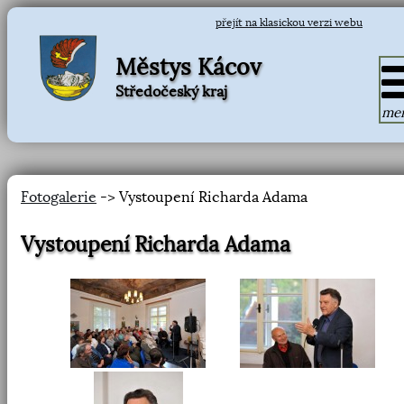
přejít na klasickou verzi webu
Městys Kácov
Středočeský kraj
me
Fotogalerie
-> Vystoupení Richarda Adama
Vystoupení Richarda Adama