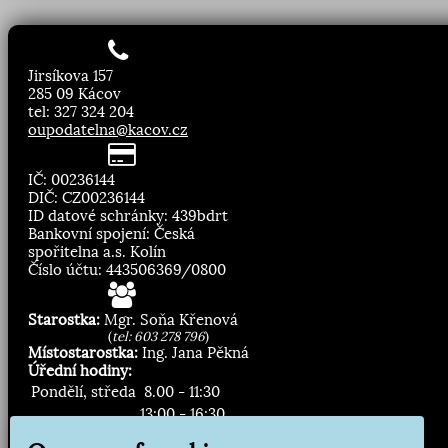
Jirsíkova 157
285 09 Kácov
tel: 327 324 204
oupodatelna@kacov.cz
IČ: 00236144
DIČ: CZ00236144
ID datové schránky: 439bdrt
Bankovní spojení: Česká
spořitelna a.s. Kolín
Číslo účtu: 443506369/0800
Starostka:
Mgr. Soňa Křenová
(
tel: 603 278 796
)
Místostarostka:
Ing. Jana Pěkná
Úřední hodiny:
Pondělí, středa
8.00 - 11:30
13:00 - 16:30