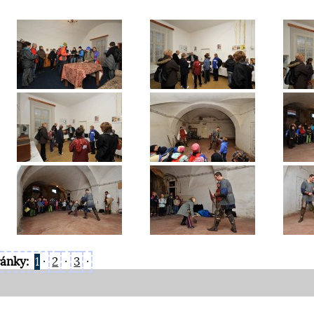
ránky:
1
·
2
·
3
·