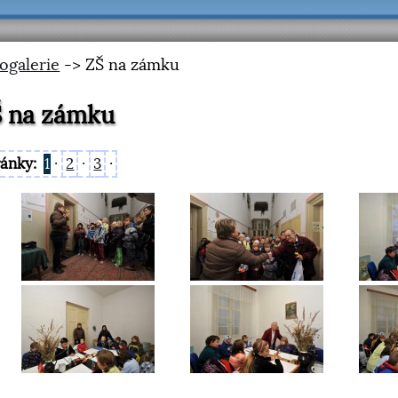
ogalerie
-> ZŠ na zámku
Š na zámku
ránky:
1
·
2
·
3
·