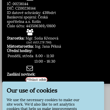
IČ: 00236144
DIČ: CZ00236144
ID datové schránky: 439bdrt
Bankovní spojení: Česká
spořitelna a.s. Kolín
Číslo účtu: 443506369/0800
Starostka:
Mgr. Soňa Křenová
(
tel: 603 278 796
)
Místostarostka:
Ing. Jana Pěkná
Úřední hodiny:
Pondělí, středa
8.00 - 11:30
13:00 - 16:30
Zasílání novinek:
Přihlásit odběr
Our use of cookies
We use the necessary cookies to make our
site work. We'd also like to set analytics
cookies that help us make improvements