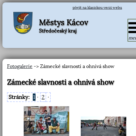
přejít na klasickou verzi webu
Městys Kácov
Středočeský kraj
me
Fotogalerie
-> Zámecké slavnosti a ohnivá show
Zámecké slavnosti a ohnivá show
Stránky:
1
·
2
·