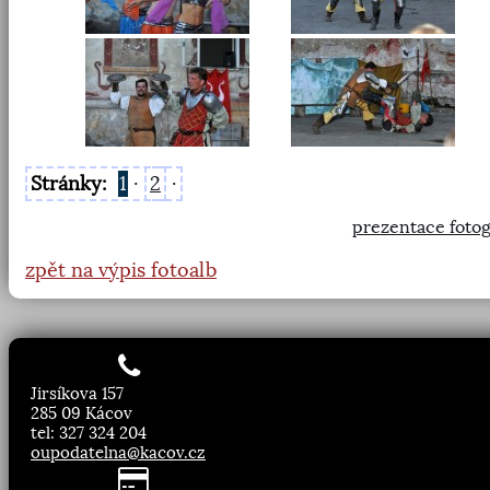
Stránky:
1
·
2
·
prezentace fotog
zpět na výpis fotoalb
Jirsíkova 157
285 09 Kácov
tel: 327 324 204
oupodatelna@kacov.cz