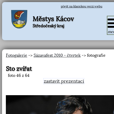
přejít na klasickou verzi webu
Městys Kácov
Středočeský kraj
me
Fotogalerie
->
Sázavafest 2010 - čtvrtek
-> fotografie
Sto zvířat
foto
46
z 64
zastavit prezentaci