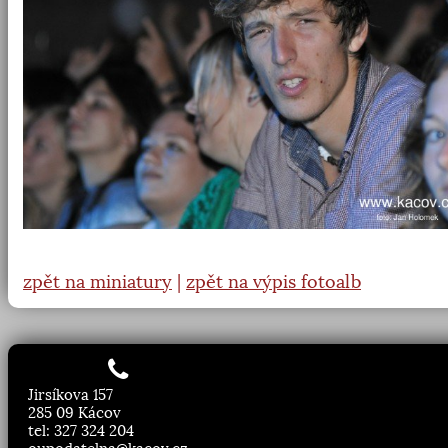
zpět na miniatury
|
zpět na výpis fotoalb
Jirsíkova 157
285 09 Kácov
tel: 327 324 204