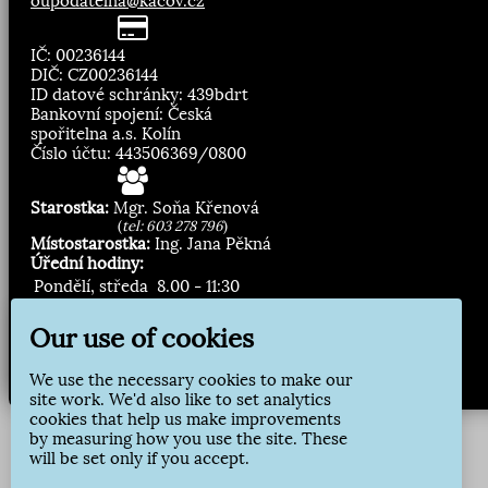
oupodatelna@kacov.cz
IČ: 00236144
DIČ: CZ00236144
ID datové schránky: 439bdrt
Bankovní spojení: Česká
spořitelna a.s. Kolín
Číslo účtu: 443506369/0800
Starostka:
Mgr. Soňa Křenová
(
tel: 603 278 796
)
Místostarostka:
Ing. Jana Pěkná
Úřední hodiny:
Pondělí, středa
8.00 - 11:30
13:00 - 16:30
Our use of cookies
Zasílání novinek:
We use the necessary cookies to make our
Přihlásit odběr
site work. We'd also like to set analytics
cookies that help us make improvements
by measuring how you use the site. These
will be set only if you accept.