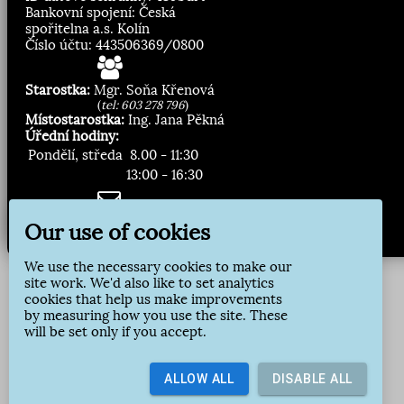
Bankovní spojení: Česká
spořitelna a.s. Kolín
Číslo účtu: 443506369/0800
Starostka:
Mgr. Soňa Křenová
(
tel: 603 278 796
)
Místostarostka:
Ing. Jana Pěkná
Úřední hodiny:
Pondělí, středa
8.00 - 11:30
13:00 - 16:30
Zasílání novinek:
Our use of cookies
Přihlásit odběr
We use the necessary cookies to make our
site work. We'd also like to set analytics
cookies that help us make improvements
by measuring how you use the site. These
will be set only if you accept.
ALLOW ALL
DISABLE ALL