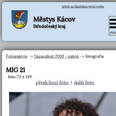
přejít na klasickou verzi webu
Městys Kácov
Středočeský kraj
me
Fotogalerie
->
Sázavafest 2010 - pátek
-> fotografie
MIG 21
foto
23
z 149
předchozí foto
další foto
|