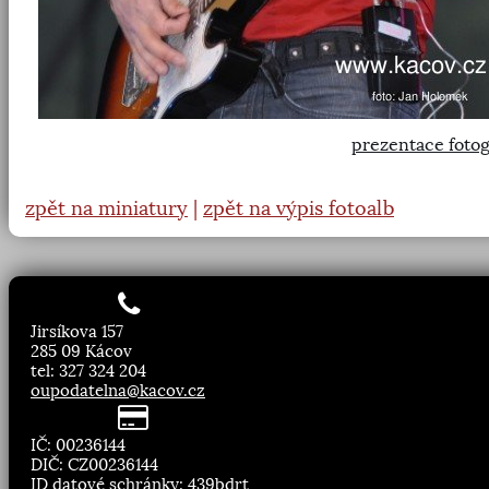
prezentace fotog
zpět na miniatury
|
zpět na výpis fotoalb
Jirsíkova 157
285 09 Kácov
tel: 327 324 204
oupodatelna@kacov.cz
IČ: 00236144
DIČ: CZ00236144
ID datové schránky: 439bdrt