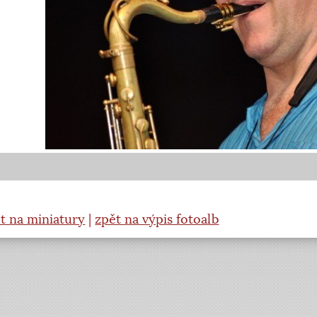
t na miniatury
|
zpět na výpis fotoalb