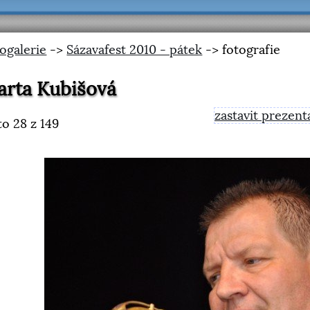
ogalerie
->
Sázavafest 2010 - pátek
-> fotografie
rta Kubišová
zastavit prezent
to
28
z 149