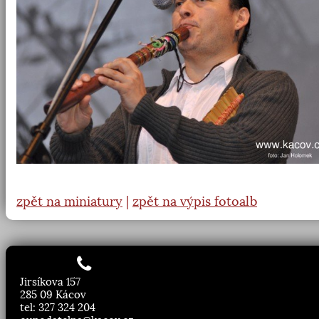
zpět na miniatury
|
zpět na výpis fotoalb
Jirsíkova 157
285 09 Kácov
tel: 327 324 204