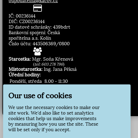
oupodatelna@kacov.cz
IČ: 00236144
DIČ: CZ00236144
ID datové schránky: 439bdrt
Bankovní spojení: Česká
spořitelna a.s. Kolín
Číslo účtu: 443506369/0800
Starostka:
Mgr. Soňa Křenová
(
tel: 603 278 796
)
Místostarostka:
Ing. Jana Pěkná
Úřední hodiny:
Pondělí, středa
8.00 - 11:30
13:00 - 16:30
Our use of cookies
Zasílání novinek:
We use the necessary cookies to make our
Přihlásit odběr
site work. We'd also like to set analytics
cookies that help us make improvements
by measuring how you use the site. These
will be set only if you accept.