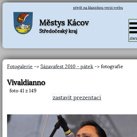
přejít na klasickou verzi webu
Městys Kácov
Středočeský kraj
me
Fotogalerie
->
Sázavafest 2010 - pátek
-> fotografie
Vivaldianno
foto
41
z 149
zastavit prezentaci