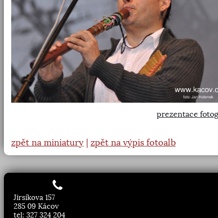
prezentace fotog
zpět na miniatury
|
zpět na výpis fotoalb
Jirsíkova 157
285 09 Kácov
tel: 327 324 204