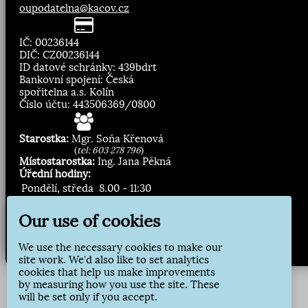
oupodatelna@kacov.cz
IČ: 00236144
DIČ: CZ00236144
ID datové schránky: 439bdrt
Bankovní spojení: Česká
spořitelna a.s. Kolín
Číslo účtu: 443506369/0800
Starostka:
Mgr. Soňa Křenová
(
tel: 603 278 796
)
Místostarostka:
Ing. Jana Pěkná
Úřední hodiny:
Pondělí, středa
8.00 - 11:30
13:00 - 16:30
Our use of cookies
Zasílání novinek:
We use the necessary cookies to make our
Přihlásit odběr
site work. We'd also like to set analytics
cookies that help us make improvements
by measuring how you use the site. These
will be set only if you accept.