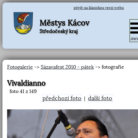
přejít na klasickou verzi webu
Městys Kácov
Středočeský kraj
me
Fotogalerie
->
Sázavafest 2010 - pátek
-> fotografie
Vivaldianno
foto
41
z 149
předchozí foto
další foto
|