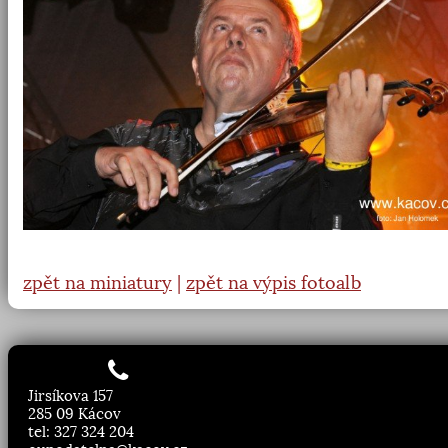
zpět na miniatury
|
zpět na výpis fotoalb
Jirsíkova 157
285 09 Kácov
tel: 327 324 204