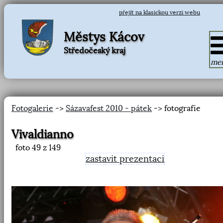
přejít na klasickou verzi webu
Městys Kácov
Středočeský kraj
me
Fotogalerie
->
Sázavafest 2010 - pátek
-> fotografie
Vivaldianno
foto
49
z 149
zastavit prezentaci