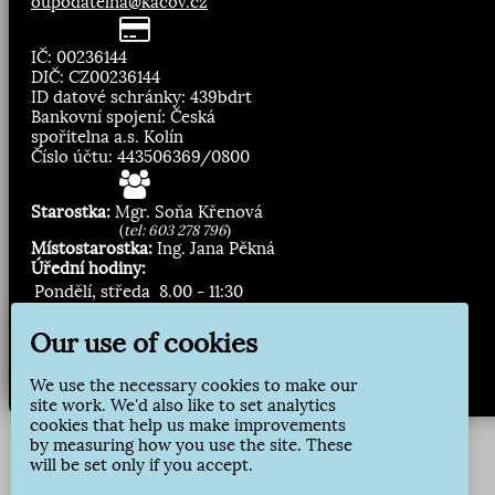
oupodatelna@kacov.cz
IČ: 00236144
DIČ: CZ00236144
ID datové schránky: 439bdrt
Bankovní spojení: Česká
spořitelna a.s. Kolín
Číslo účtu: 443506369/0800
Starostka:
Mgr. Soňa Křenová
(
tel: 603 278 796
)
Místostarostka:
Ing. Jana Pěkná
Úřední hodiny:
Pondělí, středa
8.00 - 11:30
13:00 - 16:30
Our use of cookies
Zasílání novinek:
We use the necessary cookies to make our
Přihlásit odběr
site work. We'd also like to set analytics
cookies that help us make improvements
by measuring how you use the site. These
will be set only if you accept.